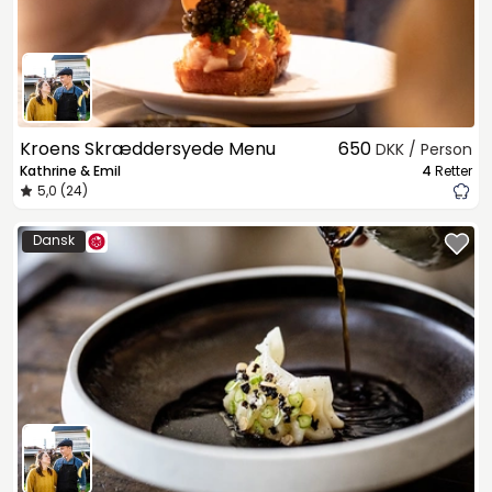
Kroens Skræddersyede Menu
650
DKK / Person
Kathrine & Emil
4
Retter
5,0 (24)
Dansk