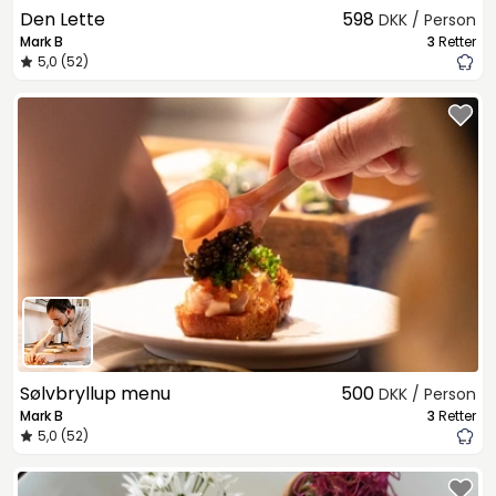
Den Lette
598
DKK / Person
Mark B
3
Retter
5,0 (52)
Sølvbryllup menu
500
DKK / Person
Mark B
3
Retter
5,0 (52)