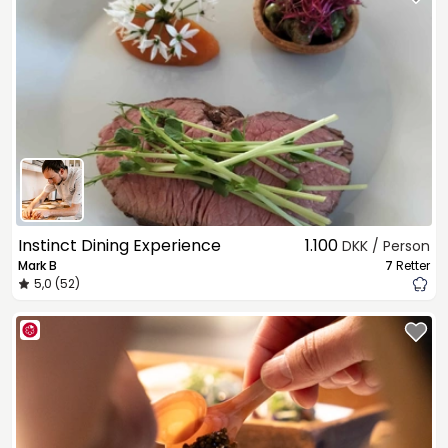
Instinct Dining Experience
1.100
DKK / Person
Mark B
7
Retter
5,0 (52)