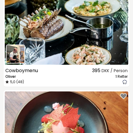
Cowboymenu
395
DKK / Person
Oliver
1
Retter
5,0 (48)