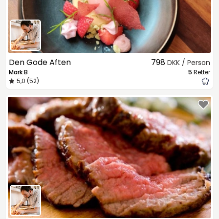
Den Gode Aften
798
DKK / Person
Mark B
5
Retter
5,0 (52)