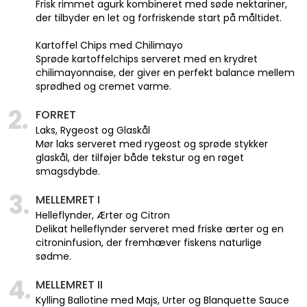
Frisk rimmet agurk kombineret med søde nektariner,
der tilbyder en let og forfriskende start på måltidet.
Kartoffel Chips med Chilimayo
Sprøde kartoffelchips serveret med en krydret
chilimayonnaise, der giver en perfekt balance mellem
sprødhed og cremet varme.
2.
FORRET
Laks, Rygeost og Glaskål
Mør laks serveret med rygeost og sprøde stykker
glaskål, der tilføjer både tekstur og en røget
smagsdybde.
3.
MELLEMRET I
Helleflynder, Ærter og Citron
Delikat helleflynder serveret med friske ærter og en
citroninfusion, der fremhæver fiskens naturlige
sødme.
4.
MELLEMRET II
Kylling Ballotine med Majs, Urter og Blanquette Sauce