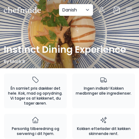
anel
Instinct Dining Experience
By
Mark B
Én samlet pris dækker det
Ingen indkøb! Kokken
hele. Kok, mad og oprydning.
medbringer alle ingredienser.
Vi tager os af køkkenet, du
tager æren.
Personlig tilberedning og
Kokken efterlader dit køkken
servering i dit hjem.
skinnende rent.