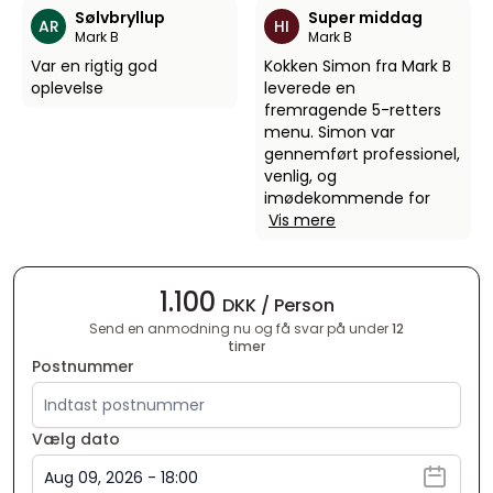
Sølvbryllup
Super middag
AR
HI
Mark B
Mark B
Var en rigtig god
Kokken Simon fra Mark B
oplevelse
leverede en
fremragende 5-retters
menu. Simon var
gennemført professionel,
venlig, og
imødekommende for
Vis mere
1.100
DKK / Person
Send en anmodning nu og få svar på under
12
timer
Postnummer
Vælg dato