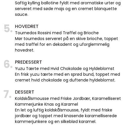
Saftig kylling ballotine fyldt med aromatiske urter og
serveret med søde majs og en cremet blanquette
sauce.
5.
HOVEDRET
Tournedos Rossini med Trøffel og Brioche
Mør tournedos serveret på en skive brioche, toppet
med trøffel for en dekadent og uforglemmelig
hovedret.
6.
PREDESSERT
Yuzu Tærte med Hvid Chokolade og Hyldeblomst
En frisk yuzu tærte med en sprød bund, toppet med
cremet hvid chokolade og duftende hyldeblomst.
7.
DESSERT
Koldskålsmousse med Friske Jordbær, Karamelliseret
Kammerjunke Knas og Karamel
En let og luftig koldskålsmousse, fyldt med friske
jordbær og toppet med knasende karamelliserede
kammerjunkere og en silkeblød karamel.