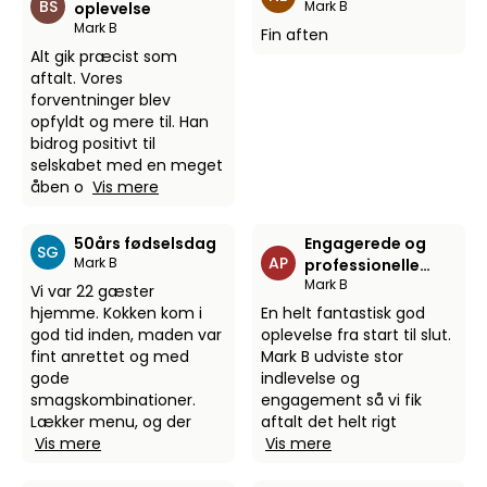
BS
Mark B
oplevelse
Mark B
Fin aften
Alt gik præcist som
aftalt. Vores
forventninger blev
opfyldt og mere til. Han
bidrog positivt til
selskabet med en meget
åben o
Vis mere
50års fødselsdag
Engagerede og
SG
AP
Mark B
professionelle
Mark B
kokke
Vi var 22 gæster
hjemme. Kokken kom i
En helt fantastisk god
god tid inden, maden var
oplevelse fra start til slut.
fint anrettet og med
Mark B udviste stor
gode
indlevelse og
smagskombinationer.
engagement så vi fik
Lækker menu, og der
aftalt det helt rigt
Vis mere
Vis mere