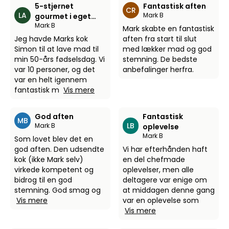
5-stjernet
Fantastisk aften
CR
LA
Mark B
gourmet i eget
Mark B
hjem
Mark skabte en fantastisk
Jeg havde Marks kok
aften fra start til slut
Simon til at lave mad til
med lækker mad og god
min 50-års fødselsdag. Vi
stemning. De bedste
var 10 personer, og det
anbefalinger herfra.
var en helt igennem
fantastisk m
Vis mere
God aften
Fantastisk
MB
LB
Mark B
oplevelse
Mark B
Som lovet blev det en
god aften. Den udsendte
Vi har efterhånden haft
kok (ikke Mark selv)
en del chefmade
virkede kompetent og
oplevelser, men alle
bidrog til en god
deltagere var enige om
stemning. God smag og
at middagen denne gang
Vis mere
var en oplevelse som
Vis mere