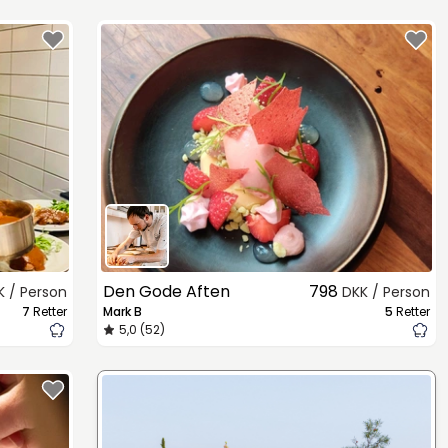
Den Gode Aften
798
K / Person
DKK / Person
7
Retter
Mark B
5
Retter
5,0 (52)