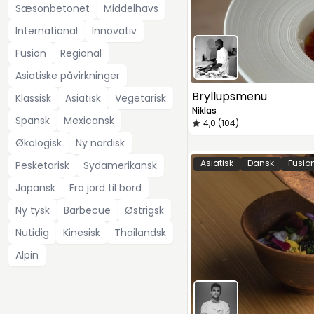
Sæsonbetonet
Middelhavs
International
Innovativ
Fusion
Regional
Asiatiske påvirkninger
Bryllupsmenu
Klassisk
Asiatisk
Vegetarisk
Niklas
Spansk
Mexicansk
4,0 (104)
Økologisk
Ny nordisk
Asiatisk
Dansk
Fusio
Pesketarisk
Sydamerikansk
Japansk
Fra jord til bord
Ny tysk
Barbecue
Østrigsk
Nutidig
Kinesisk
Thailandsk
Alpin