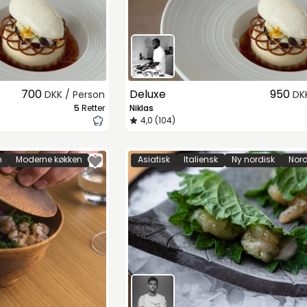
700
Deluxe
950
DKK / Person
DK
5
Retter
Niklas
4,0 (104)
n
Moderne køkken
Asiatisk
Italiensk
Ny nordisk
Nord