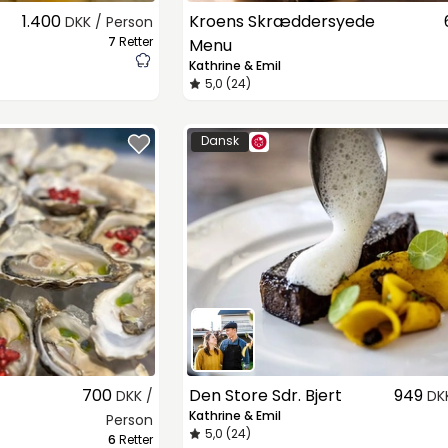
1.400
Kroens Skræddersyede
DKK / Person
7
Retter
Menu
Kathrine & Emil
5,0 (24)
Dansk
700
Den Store Sdr. Bjert
949
DKK /
DK
Kathrine & Emil
Person
5,0 (24)
6
Retter