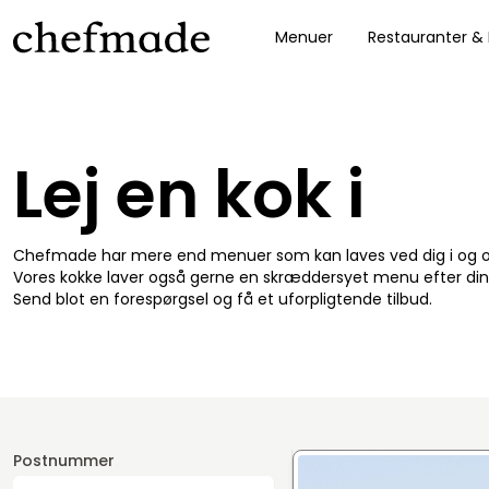
Menuer
Restauranter &
nel
Lej en kok i
Chefmade har mere end menuer som kan laves ved dig i og
Vores kokke laver også gerne en skræddersyet menu efter din
Send blot en forespørgsel og få et uforpligtende tilbud.
Postnummer