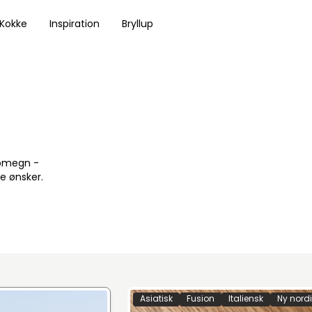
 Kokke
Inspiration
Bryllup
 omegn -
e ønsker.
Asiatisk
Fusion
Italiensk
Ny nord