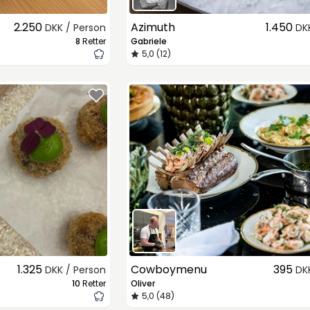
2.250
Azimuth
1.450
DKK / Person
DK
8
Retter
Gabriele
5,0 (12)
1.325
Cowboymenu
395
DKK / Person
DK
10
Retter
Oliver
5,0 (48)