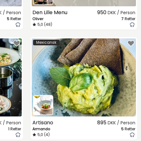
Den Lille Menu
950
K / Person
DKK / Person
5
Retter
Oliver
7
Retter
5,0 (48)
Mexicansk
Artisano
895
K / Person
DKK / Person
1
Retter
Armando
5
Retter
5,0 (4)