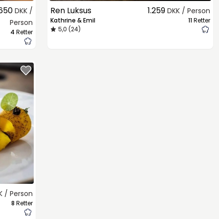
650
Ren Luksus
1.259
DKK /
DKK / Person
Kathrine & Emil
11
Retter
Person
5,0 (24)
4
Retter
K / Person
8
Retter