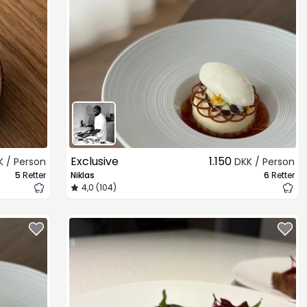
Exclusive
1.150
K / Person
DKK / Person
5
Retter
Niklas
6
Retter
4,0 (104)