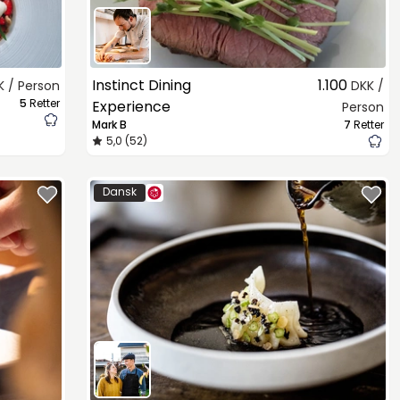
Instinct Dining
1.100
K / Person
DKK /
5
Retter
Experience
Person
Mark B
7
Retter
5,0 (52)
Dansk