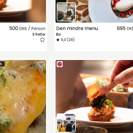
500
Den mindre menu
695
DKK / Person
DK
3
Retter
Bo
5,0 (28)
sk