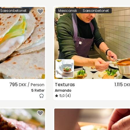
Sæsonbetonet
Mexicansk
Sæsonbetonet
795
Texturas
1.115
DKK / Person
DK
5
Retter
Armando
5,0 (4)