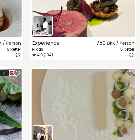
Experience
750
K / Person
DKK / Person
5
Retter
Niklas
5
Retter
4,0 (104)
isk