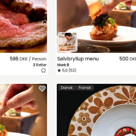
598
Sølvbryllup menu
500
DKK / Person
DK
3
Retter
Mark B
5,0 (52)
Dansk
Fransk