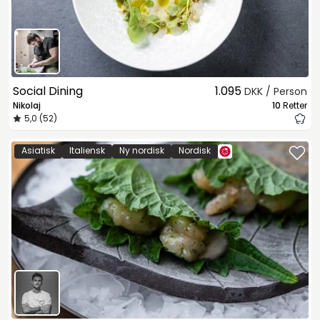
Social Dining
1.095
DKK / Person
Nikolaj
10
Retter
5,0 (52)
Asiatisk
Italiensk
Ny nordisk
Nordisk