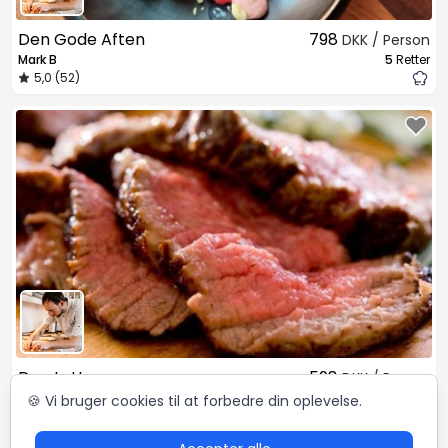
Den Gode Aften
798
DKK / Person
Mark B
5
Retter
5,0 (52)
Den Lette
598
DKK / Person
Mark B
3
Retter
🍪 Vi bruger cookies til at forbedre din oplevelse.
5,0 (52)