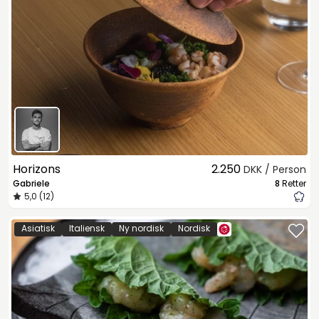
Horizons
2.250
DKK / Person
Gabriele
8
Retter
5,0 (12)
Asiatisk
Italiensk
Ny nordisk
Nordisk