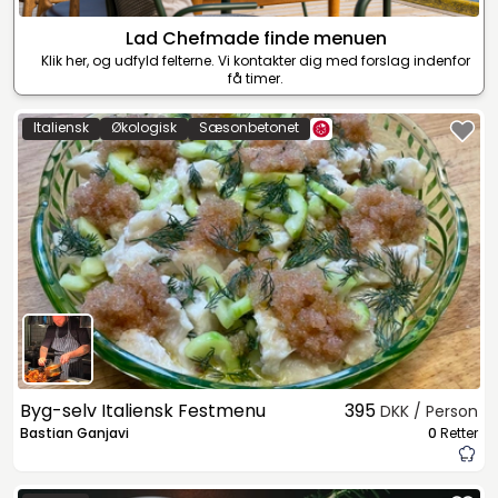
Lad Chefmade finde menuen
Klik her, og udfyld felterne. Vi kontakter dig med forslag indenfor
få timer.
Italiensk
Økologisk
Sæsonbetonet
Byg-selv Italiensk Festmenu
395
DKK / Person
Bastian Ganjavi
0
Retter