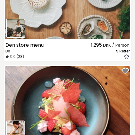
Den store menu
1.295
DKK / Person
Bo
9
Retter
5,0 (28)