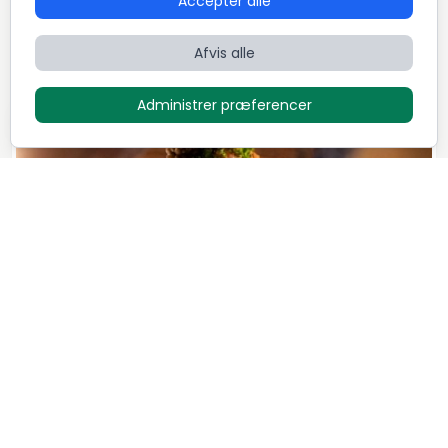
Accepter alle
Afvis alle
Administrer præferencer
Sølvbryllup menu
500
DKK / Person
Mark B
3
Retter
5,0 (52)
Dansk
Fransk