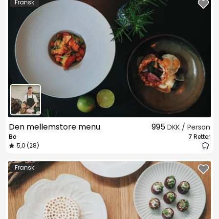
Fransk
Den mellemstore menu
995
DKK / Person
Bo
7
Retter
5,0 (28)
Fransk