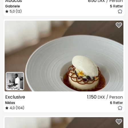
Abacus
850
DKK / Person
Gabriele
5
Retter
5,0 (12)
Exclusive
1.150
DKK / Person
Niklas
6
Retter
4,0 (104)