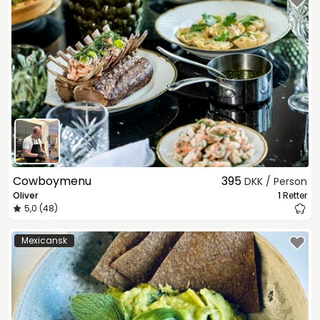
Cowboymenu
395
DKK / Person
Oliver
1
Retter
5,0 (48)
Mexicansk