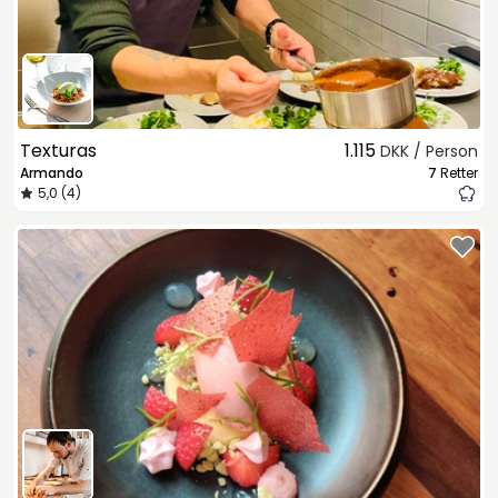
Texturas
1.115
DKK / Person
Armando
7
Retter
5,0 (4)