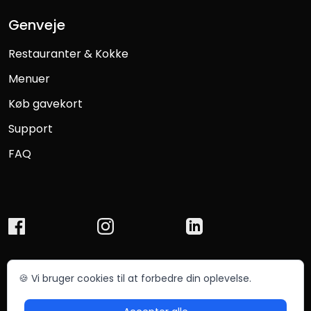
Genveje
Restauranter & Kokke
Menuer
Køb gavekort
Support
FAQ
🍪 Vi bruger cookies til at forbedre din oplevelse.
© Chefmade ApS 2025
Betingelser