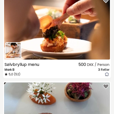
Sølvbryllup menu
500
DKK / Person
Mark B
3
Retter
5,0 (52)