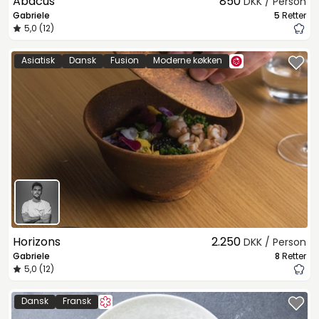
Abacus
850
DKK / Person
Gabriele
5
Retter
5,0 (12)
Asiatisk
Dansk
Fusion
Moderne køkken
Horizons
2.250
DKK / Person
Gabriele
8
Retter
5,0 (12)
Dansk
Fransk