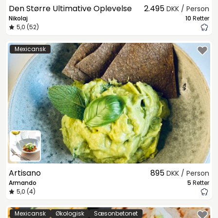
Den Større Ultimative Oplevelse
2.495
DKK / Person
Nikolaj
10
Retter
5,0 (52)
Mexicansk
Artisano
895
DKK / Person
Armando
5
Retter
5,0 (4)
Mexicansk
Økologisk
Sæsonbetonet