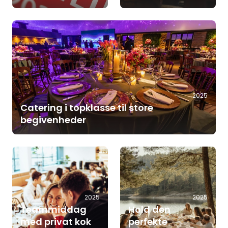
2025
Catering i topklasse til store
begivenheder
2025
2025
Teammiddag
Hold den
med privat kok
perfekte