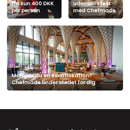
fra kun 400 DKK
udendørs fest
per person
med Chefmade
2025
Mangler du en eventlokation?
Chefmade finder stedet for dig