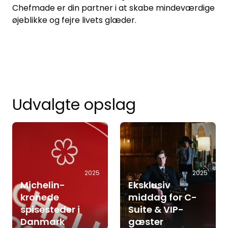
Chefmade er din partner i at skabe mindeværdige
øjeblikke og fejre livets glæder.
Udvalgte opslag
2025
2025
Michelin-
Eksklusiv
kronede
middag for C-
spisesteder i
Suite & VIP-
Danmark
gæster