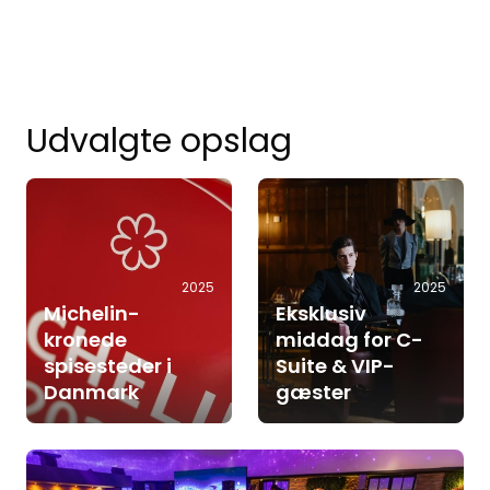
Udvalgte opslag
2025
2025
Michelin-
Eksklusiv
kronede
middag for C-
spisesteder i
Suite & VIP-
Danmark
gæster