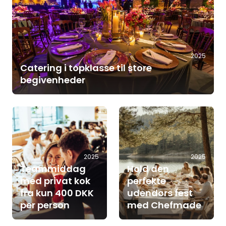
2025
Catering i topklasse til store
begivenheder
2025
2025
Teammiddag
Hold den
med privat kok
perfekte
fra kun 400 DKK
udendørs fest
per person
med Chefmade