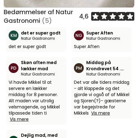
Bedømmelser af Natur
4,6
Gastronomi
(5)
det er super godt
Super Aften
KM
NG
Natur Gastronomi
Natur Gastronomi
det er super godt
Super Aften
Skøn aften med
Middag på
PD
PM
lækker mad
Krondrevet 54 .
Natur Gastronomi
Natur Gastronomi
d.7.12.25
Vi havde Mikkel til at
Det var alle tiders middag
servere en lækker
- alt klappede og det
middag for 8 personer.
gjorde vi også af af Mikkel
Alt maden var utrolig
og Sjoren(?)- gæsterne
velsmagende, og Mikkel
var begejstrede for
tilpassede tiden ti
Mikkels
Vis mere
Vis mere
Dejlig mad, med