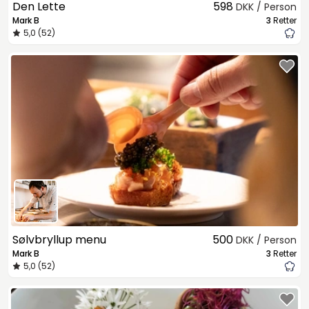
Den Lette
598
DKK / Person
Mark B
3
Retter
5,0 (52)
Sølvbryllup menu
500
DKK / Person
Mark B
3
Retter
5,0 (52)