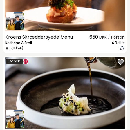
Kroens Skræddersyede Menu
650
DKK / Person
Kathrine & Emil
4
Retter
5,0 (24)
Dansk