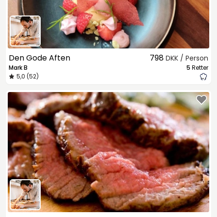
Den Gode Aften
798
DKK / Person
Mark B
5
Retter
5,0 (52)