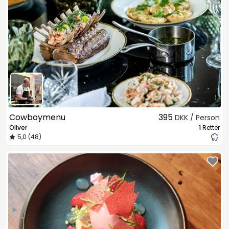
Cowboymenu
395
DKK / Person
Oliver
1
Retter
5,0 (48)