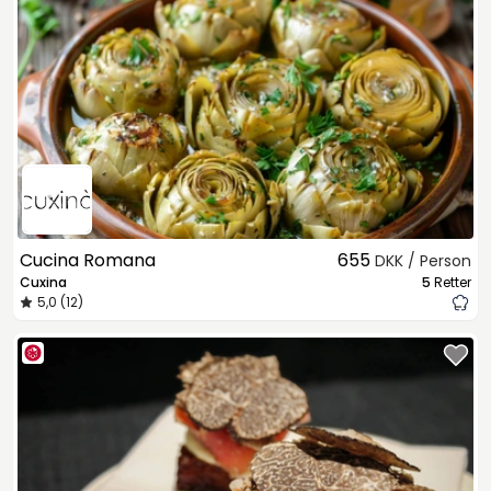
Cucina Romana
655
DKK / Person
Cuxina
5
Retter
5,0 (12)