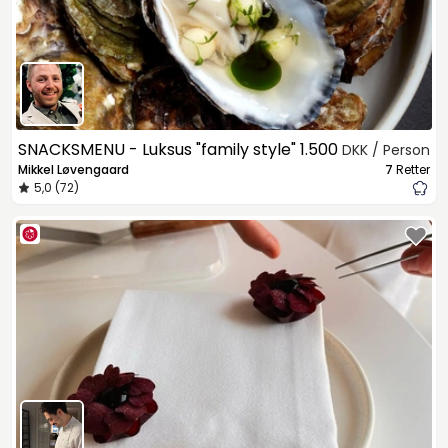
SNACKSMENU - Luksus "family style"
1.500
DKK / Person
Mikkel Løvengaard
7
Retter
5,0 (72)