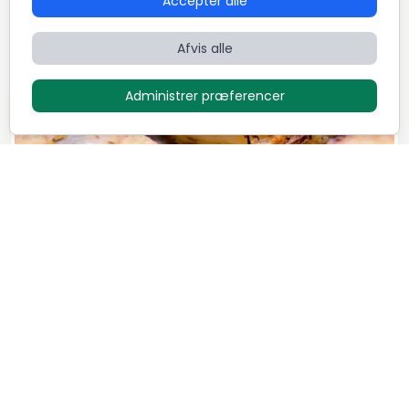
Accepter alle
Dansk
Fransk
International
Afvis alle
Administrer præferencer
Luksus menu - "Family style"
1.295
DKK / Person
Mikkel Løvengaard
7
Retter
5,0 (72)
Dansk
Italiensk
Nordisk