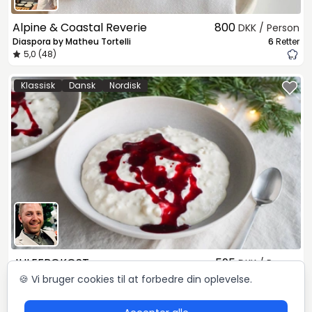
Alpine & Coastal Reverie
800
DKK / Person
Diaspora by Matheu Tortelli
6
Retter
5,0 (48)
Klassisk
Dansk
Nordisk
JULEFROKOST
595
DKK / Person
Mikkel Løvengaard
4
Retter
🍪 Vi bruger cookies til at forbedre din oplevelse.
5,0 (72)