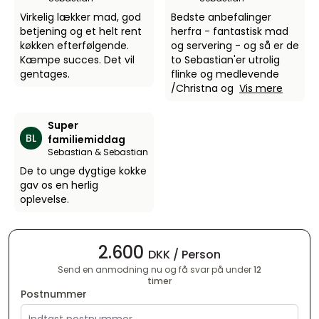
Virkelig lækker mad, god
Bedste anbefalinger
betjening og et helt rent
herfra - fantastisk mad
køkken efterfølgende.
og servering - og så er de
Kæmpe succes. Det vil
to Sebastian'er utrolig
gentages.
flinke og medlevende
/Christna og
Vis mere
Super
BL
familiemiddag
Sebastian & Sebastian
De to unge dygtige kokke
gav os en herlig
oplevelse.
2.600
DKK / Person
Send en anmodning nu og få svar på under
12
timer
Postnummer