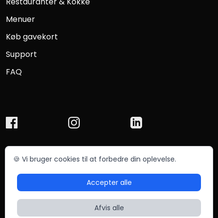
Restauranter & Kokke
Menuer
Køb gavekort
Support
FAQ
🍪 Vi bruger cookies til at forbedre din oplevelse.
© Chefmade ApS 2025
Betingelser
Privatliv
Accepter alle
Sitemap
Afvis alle