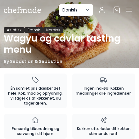
anel
Asiatisk
Fransk
Nordisk
Wagyu og caviar tasting
menu
By
Sebastian & Sebastian
Én samlet pris dækker det
Ingen indkøb! Kokken
hele. Kok, mad og oprydning.
medbringer alle ingredienser.
Vi tager os af køkkenet, du
tager æren.
Personlig tilberedning og
Kokken efterlader dit køkken
servering i dit hjem.
skinnende rent.