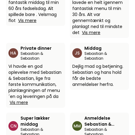
fantastik middag til min
lavede en helt igennem
60 års fødselsdag. Alt
fantastisk menu til min
spillede bare . Velsmag
30 års. Alt var
flot
Vis mere
gennemtænkt og
planlagt ned til mindste
det
Vis mere
Private dinner
Middag
HA
JS
Sebastian &
Sebastian &
Sebastian
Sebastian
Vi havde en god
Dejlig mad og betjening.
oplevelse med Sebastian
Sebastian og hans hold
& Sebastian, lige fra
får de bedste
første kommunikation,
anmeldelser herfra.
planlægningen af menu
´en og leveringen på da
Vis mere
Super lækker
Anmeldelse
middag
Sebastian &
CN
MM
Sebastian &
Sebastian &
Sebastian
Sebastian
Sebastian