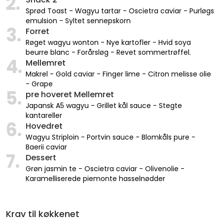
2.
Sprød Toast - Wagyu tartar - Oscietra caviar - Purløgs
emulsion - Syltet sennepskorn
3.
Forret
Røget wagyu wonton - Nye kartofler - Hvid soya
beurre blanc - Forårsløg - Revet sommertrøffel.
4.
Mellemret
Makrel - Gold caviar - Finger lime - Citron melisse olie
- Grape
5.
pre hoveret Mellemret
Japansk A5 wagyu - Grillet kål sauce - Stegte
kantareller
6.
Hovedret
Wagyu Striploin - Portvin sauce - Blomkåls pure -
Baerii caviar
7.
Dessert
Grøn jasmin te - Oscietra caviar - Olivenolie -
Karamelliserede piemonte hasselnødder
Krav til køkkenet