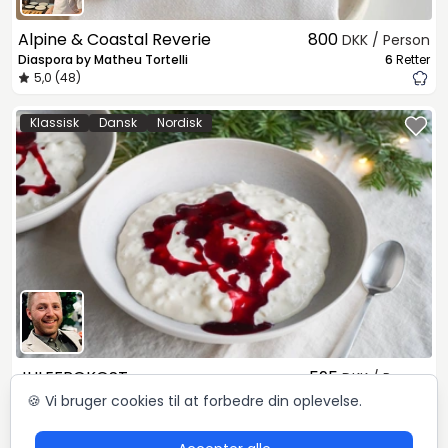
Alpine & Coastal Reverie
800
DKK / Person
Diaspora by Matheu Tortelli
6
Retter
5,0 (48)
Klassisk
Dansk
Nordisk
JULEFROKOST
595
DKK / Person
Mikkel Løvengaard
4
Retter
🍪 Vi bruger cookies til at forbedre din oplevelse.
5,0 (72)