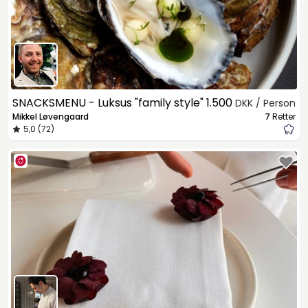
SNACKSMENU - Luksus "family style"
1.500
DKK / Person
Mikkel Løvengaard
7
Retter
5,0 (72)