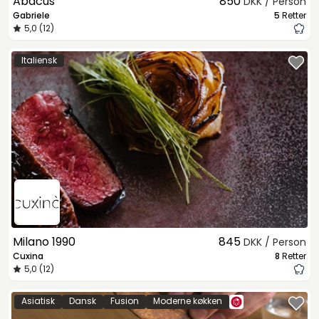
Abacus
850
DKK / Person
Gabriele
5
Retter
5,0 (12)
Italiensk
Milano 1990
845
DKK / Person
Cuxina
8
Retter
5,0 (12)
Asiatisk
Dansk
Fusion
Moderne køkken