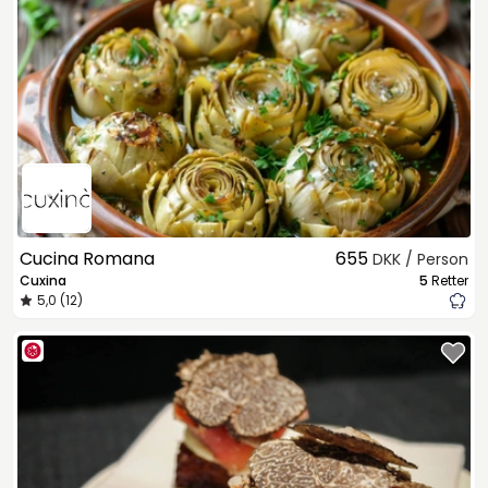
Cucina Romana
655
DKK / Person
Cuxina
5
Retter
5,0 (12)