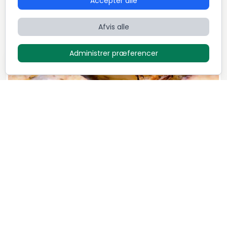
Accepter alle
Dansk
Fransk
International
Afvis alle
Administrer præferencer
Luksus menu - "Family style"
1.295
DKK / Person
Mikkel Løvengaard
7
Retter
5,0 (72)
Dansk
Italiensk
Nordisk