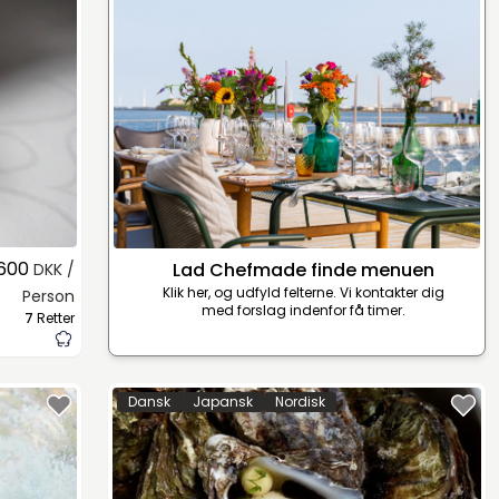
.600
Lad Chefmade finde menuen
DKK /
Klik her, og udfyld felterne. Vi kontakter dig
Person
med forslag indenfor få timer.
7
Retter
Dansk
Japansk
Nordisk