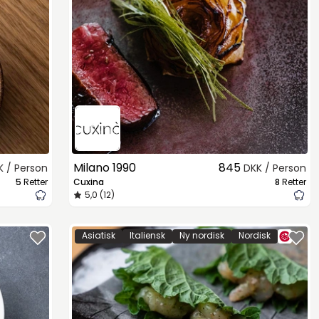
Milano 1990
845
K / Person
DKK / Person
5
Retter
Cuxina
8
Retter
5,0 (12)
Asiatisk
Italiensk
Ny nordisk
Nordisk