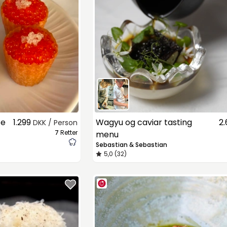
ce
1.299
Wagyu og caviar tasting
2
DKK / Person
7
Retter
menu
Sebastian & Sebastian
5,0 (32)