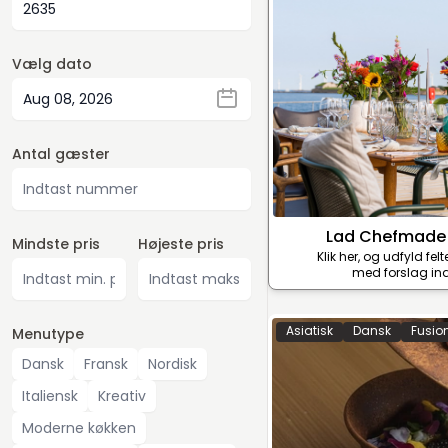
Vælg dato
Antal gæster
Lad Chefmade
Mindste pris
Højeste pris
Klik her, og udfyld fel
med forslag ind
Asiatisk
Dansk
Fusio
Menutype
Dansk
Fransk
Nordisk
Italiensk
Kreativ
Moderne køkken