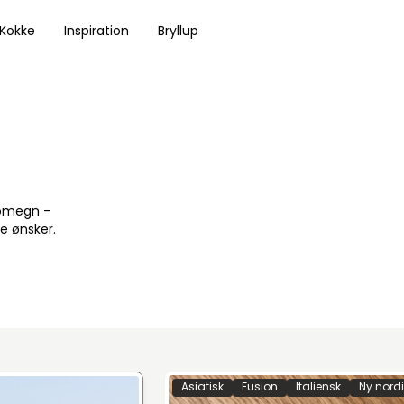
 Kokke
Inspiration
Bryllup
 omegn -
e ønsker.
Asiatisk
Fusion
Italiensk
Ny nord