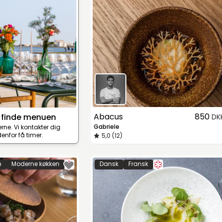
Abacus
850
 finde menuen
DK
Gabriele
terne. Vi kontakter dig
enfor få timer.
5,0 (12)
n
Moderne køkken
Dansk
Fransk