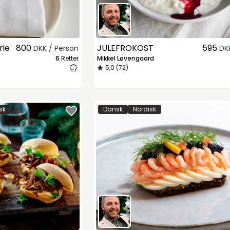
rie
800
JULEFROKOST
595
DKK / Person
DK
6
Retter
Mikkel Løvengaard
5,0 (72)
sk
Dansk
Nordisk