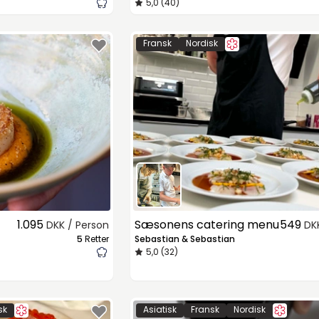
5,0 (40)
Fransk
Nordisk
1.095
Sæsonens catering menu
549
DKK / Person
DK
5
Retter
Sebastian & Sebastian
5,0 (32)
sk
Asiatisk
Fransk
Nordisk