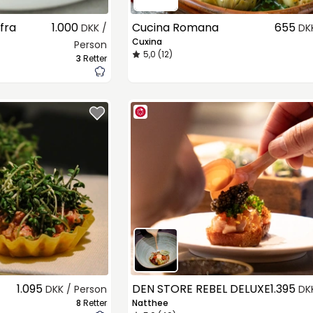
fra
1.000
Cucina Romana
655
DKK /
DK
Cuxina
Person
5,0 (12)
3
Retter
1.095
DEN STORE REBEL DELUXE
1.395
DKK / Person
DK
8
Retter
Natthee