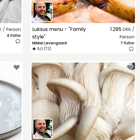
Luksus menu - "Family
1.295
K / Person
DKK /
4
Retter
style"
Person
Mikkel Løvengaard
7
Retter
5,0 (72)