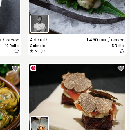
Azimuth
1.450
K / Person
DKK / Person
10
Retter
Gabriele
5
Retter
5,0 (12)