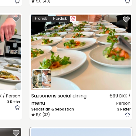
5,0 (40)
Fransk
Nordisk
Sæsonens social dining
699
K / Person
DKK /
3
Retter
menu
Person
Sebastian & Sebastian
3
Retter
5,0 (32)