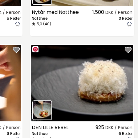
Nytår med Natthee
1.500
K / Person
DKK / Person
5
Retter
Natthee
3
Retter
5,0 (40)
DEN LILLE REBEL
925
K / Person
DKK / Person
8
Retter
Natthee
6
Retter