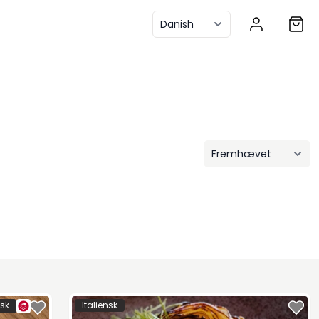
isk
Italiensk