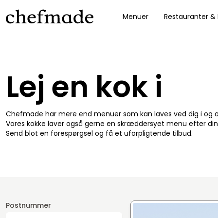
Menuer
Restauranter &
nel
Lej en kok i
Chefmade har mere end menuer som kan laves ved dig i og
Vores kokke laver også gerne en skræddersyet menu efter din
Send blot en forespørgsel og få et uforpligtende tilbud.
Postnummer