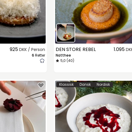
925
DEN STORE REBEL
1.095
DKK / Person
DK
6
Retter
Natthee
5,0 (40)
Klassisk
Dansk
Nordisk