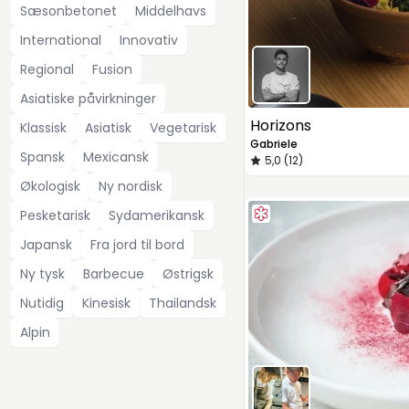
Sæsonbetonet
Middelhavs
International
Innovativ
Regional
Fusion
Asiatiske påvirkninger
Horizons
Klassisk
Asiatisk
Vegetarisk
Gabriele
Spansk
Mexicansk
5,0 (12)
Økologisk
Ny nordisk
Pesketarisk
Sydamerikansk
Japansk
Fra jord til bord
Ny tysk
Barbecue
Østrigsk
Nutidig
Kinesisk
Thailandsk
Alpin