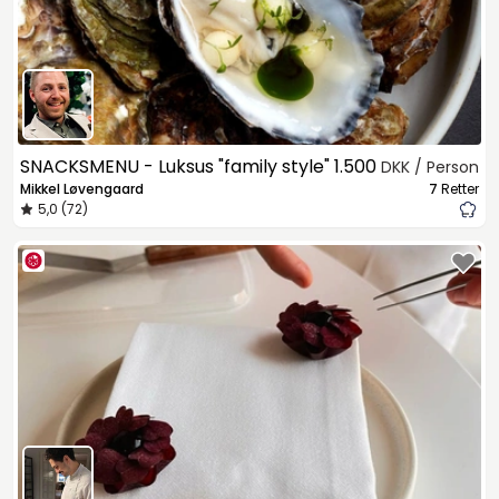
SNACKSMENU - Luksus "family style"
1.500
DKK / Person
Mikkel Løvengaard
7
Retter
5,0 (72)