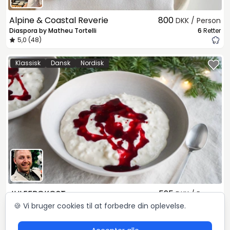
Alpine & Coastal Reverie
800
DKK / Person
Diaspora by Matheu Tortelli
6
Retter
5,0 (48)
Klassisk
Dansk
Nordisk
JULEFROKOST
595
DKK / Person
Mikkel Løvengaard
4
Retter
🍪 Vi bruger cookies til at forbedre din oplevelse.
5,0 (72)