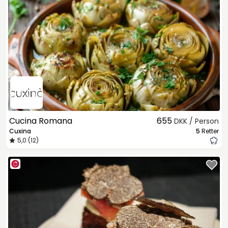
Cucina Romana
655
DKK / Person
Cuxina
5
Retter
5,0 (12)