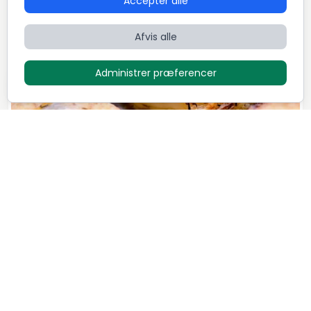
Accepter alle
Dansk
Fransk
International
Afvis alle
Administrer præferencer
Luksus menu - "Family style"
1.295
DKK / Person
Mikkel Løvengaard
7
Retter
5,0 (72)
Dansk
Italiensk
Nordisk