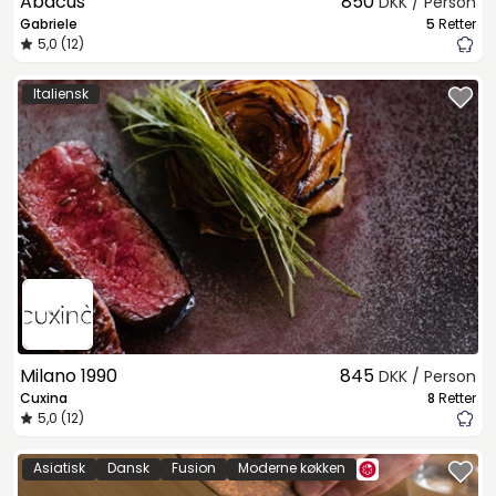
Abacus
850
DKK / Person
Gabriele
5
Retter
5,0 (12)
Italiensk
Milano 1990
845
DKK / Person
Cuxina
8
Retter
5,0 (12)
Asiatisk
Dansk
Fusion
Moderne køkken