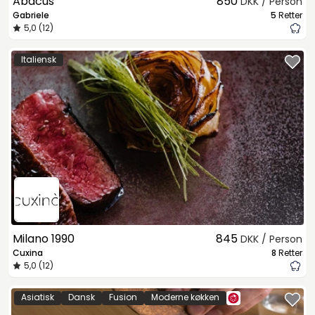
Abacus
850
DKK / Person
Gabriele
5
Retter
5,0 (12)
Italiensk
Milano 1990
845
DKK / Person
Cuxina
8
Retter
5,0 (12)
Asiatisk
Dansk
Fusion
Moderne køkken