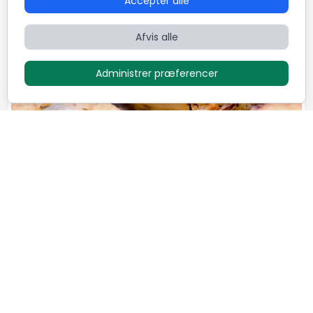
Accepter alle
Dansk
Fransk
International
Afvis alle
Administrer præferencer
Luksus menu - "Family style"
1.295
DKK / Person
Mikkel Løvengaard
7
Retter
5,0 (72)
Dansk
Italiensk
Nordisk