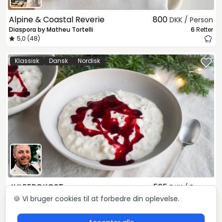
Alpine & Coastal Reverie
800
DKK / Person
Diaspora by Matheu Tortelli
6
Retter
5,0 (48)
Klassisk
Dansk
Nordisk
JULEFROKOST
595
DKK / Person
Mikkel Løvengaard
4
Retter
🍪 Vi bruger cookies til at forbedre din oplevelse.
5,0 (72)