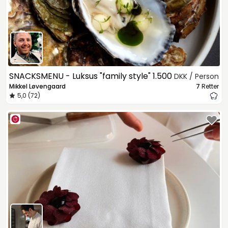
SNACKSMENU - Luksus "family style"
1.500
DKK / Person
Mikkel Løvengaard
7
Retter
5,0 (72)