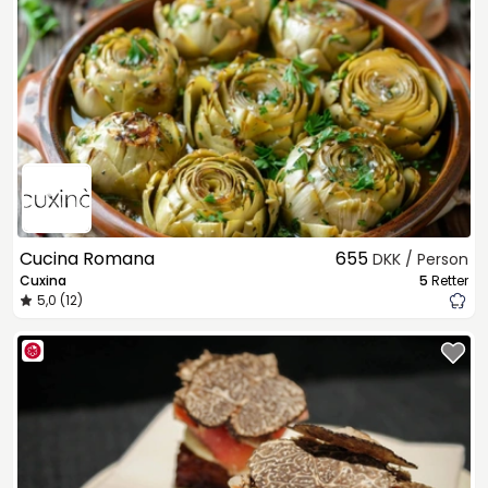
Cucina Romana
655
DKK / Person
Cuxina
5
Retter
5,0 (12)