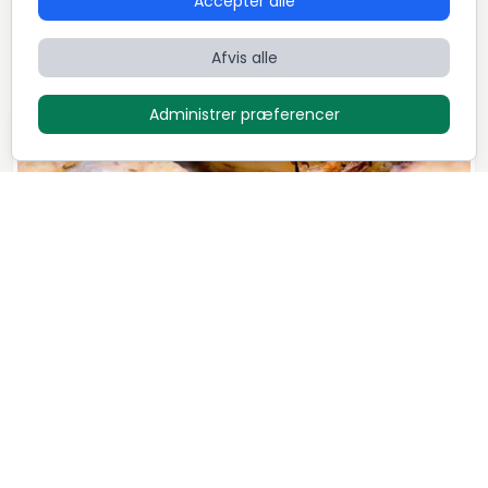
Accepter alle
Dansk
Fransk
International
Afvis alle
Administrer præferencer
Luksus menu - "Family style"
1.295
DKK / Person
Mikkel Løvengaard
7
Retter
5,0 (72)
Dansk
Italiensk
Nordisk