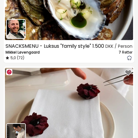
SNACKSMENU - Luksus "family style"
1.500
DKK / Person
Mikkel Løvengaard
7
Retter
5,0 (72)