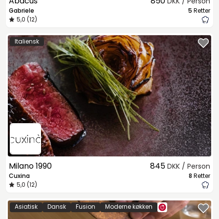
Abacus
850
DKK / Person
Gabriele
5
Retter
5,0 (12)
Italiensk
Milano 1990
845
DKK / Person
Cuxina
8
Retter
5,0 (12)
Asiatisk
Dansk
Fusion
Moderne køkken