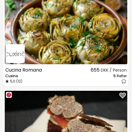
Cucina Romana
655
DKK / Person
Cuxina
5
Retter
5,0 (12)