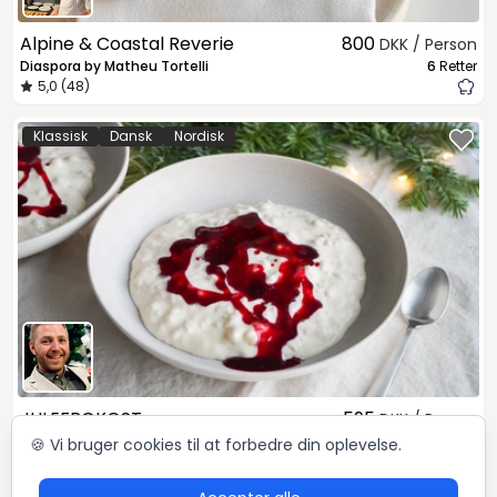
Alpine & Coastal Reverie
800
DKK / Person
Diaspora by Matheu Tortelli
6
Retter
5,0 (48)
Klassisk
Dansk
Nordisk
JULEFROKOST
595
DKK / Person
Mikkel Løvengaard
4
Retter
🍪 Vi bruger cookies til at forbedre din oplevelse.
5,0 (72)