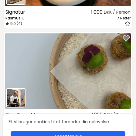
Signatur
1.000
DKK / Person
Rasmus C.
7
Retter
5,0 (4)
Den Store Menu
1.325
DKK / Person
Oliver
10
Retter
🍪 Vi bruger cookies til at forbedre din oplevelse.
5,0 (48)