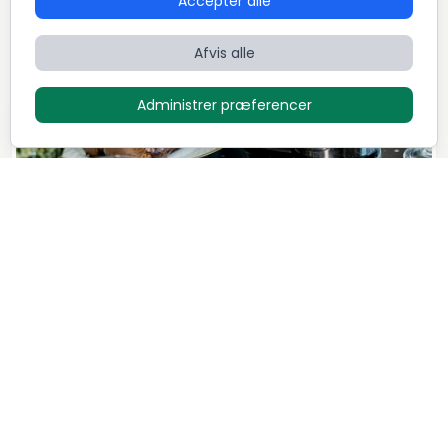
Accepter alle
Afvis alle
Administrer præferencer
Cowboymenu
395
DKK / Person
Oliver
1
Retter
5,0 (48)