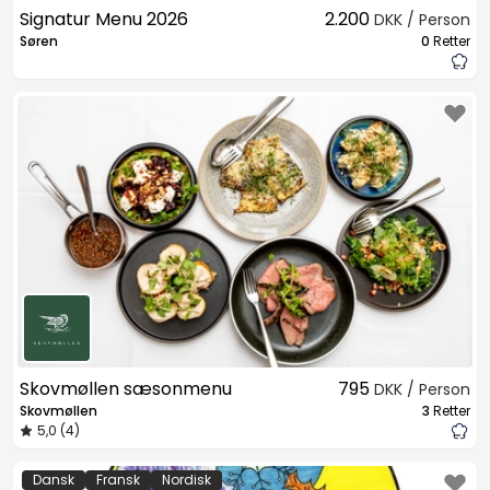
Signatur Menu 2026
2.200
DKK / Person
Søren
0
Retter
Skovmøllen sæsonmenu
795
DKK / Person
Skovmøllen
3
Retter
5,0 (4)
Dansk
Fransk
Nordisk