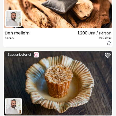
Den mellem
1.200
DKK / Person
Søren
10
Retter
Sæsonbetonet