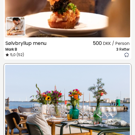
Sølvbryllup menu
500
DKK / Person
Mark B
3
Retter
5,0 (52)