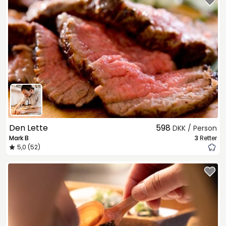
Den Lette
598
DKK / Person
Mark B
3
Retter
5,0 (52)