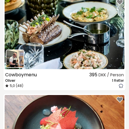
Cowboymenu
395
DKK / Person
Oliver
1
Retter
5,0 (48)