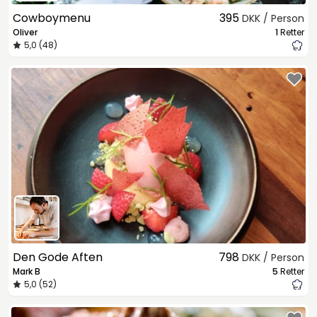
Cowboymenu
395
DKK / Person
Oliver
1
Retter
5,0 (48)
Den Gode Aften
798
DKK / Person
Mark B
5
Retter
5,0 (52)