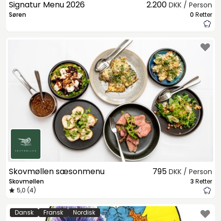
Signatur Menu 2026
2.200
DKK / Person
Søren
0
Retter
Skovmøllen sæsonmenu
795
DKK / Person
Skovmøllen
3
Retter
5,0 (4)
Dansk
Fransk
Nordisk