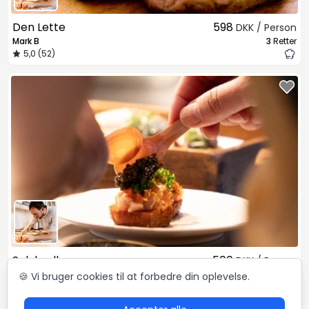
Den Lette
598
DKK / Person
Mark B
3
Retter
5,0 (52)
Sølvbryllup menu
500
DKK / Person
Mark B
3
Retter
🍪 Vi bruger cookies til at forbedre din oplevelse.
5,0 (52)