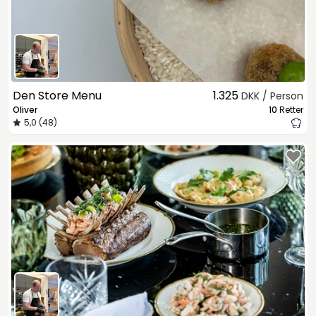
Den Store Menu
1.325
DKK / Person
Oliver
10
Retter
5,0 (48)