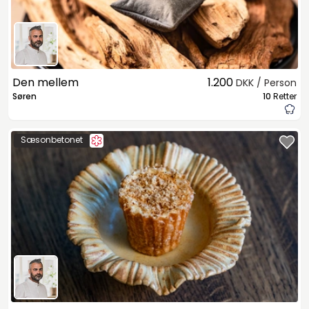
Den mellem
1.200
DKK / Person
Søren
10
Retter
Sæsonbetonet