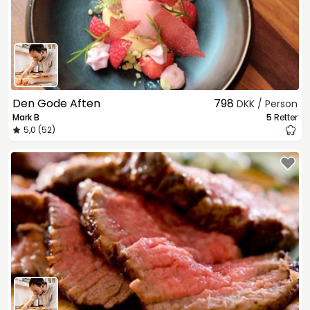
Den Gode Aften
798
DKK / Person
Mark B
5
Retter
5,0 (52)