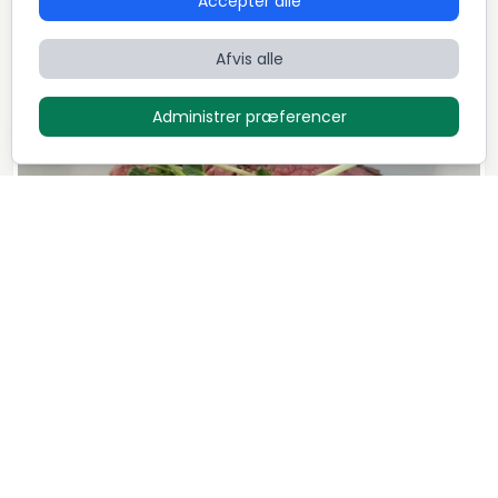
Accepter alle
Afvis alle
Administrer præferencer
Instinct Dining Experience
1.100
DKK / Person
Mark B
7
Retter
5,0 (52)
Dansk
Fusion
Italiensk