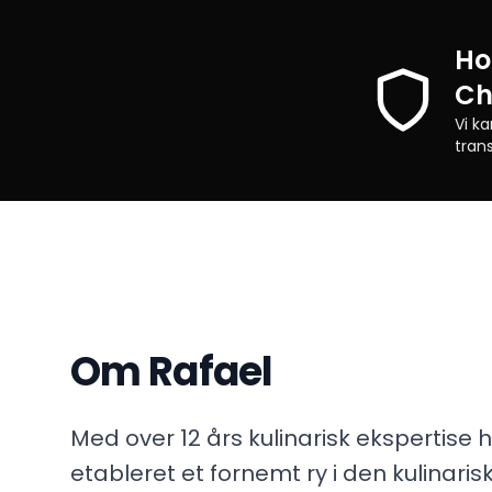
Ho
Ch
Vi k
tran
Om Rafael
Med over 12 års kulinarisk ekspertise 
etableret et fornemt ry i den kulinaris