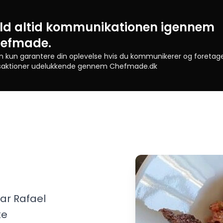
ld altid kommunikationen igennem
efmade.
an kun garantere din oplevelse hvis du kommunikerer og foretag
saktioner udelukkende gennem Chefmade.dk
har Rafael
ke