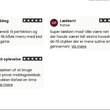
iddag
Lækkert!
GP
Rafael
eredt til perfektion og
Super lækkert mad! Ville være rart 
Vi fik både menu med kød
der havde været lidt ekstra hovedre
getar.
de få stykker der er mere sultne e
gennemsni
Vis mere
sk oplevelse
nøjelsen af at bruge
t privat middagsselskab.
 kokken Rafael en time
is mere