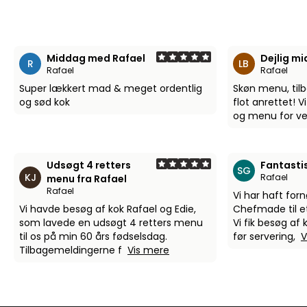
Middag med Rafael
Dejlig m
R
LB
Rafael
Rafael
Super lækkert mad & meget ordentlig
Skøn menu, tilb
og sød kok
flot anrettet! 
og menu for ve
Udsøgt 4 retters
Fantasti
SG
KJ
Rafael
menu fra Rafael
Rafael
Vi har haft for
Vi havde besøg af kok Rafael og Edie,
Chefmade til e
som lavede en udsøgt 4 retters menu
Vi fik besøg af
til os på min 60 års fødselsdag.
før servering,
V
Tilbagemeldingerne f
Vis mere