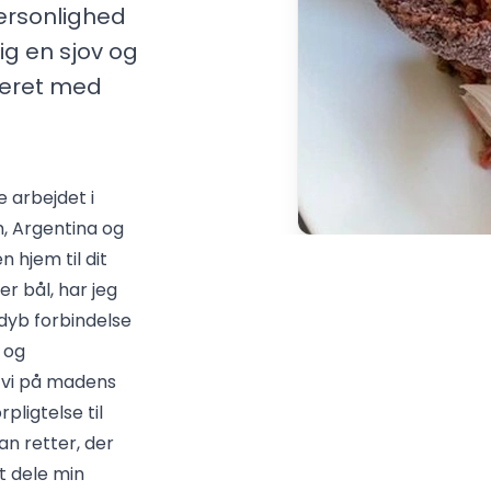
personlighed
ig en sjov og
eret med
 arbejdet i
m, Argentina og
n hjem til dit
r bål, har jeg
dyb forbindelse
 og
r vi på madens
ligtelse til
an retter, der
t dele min