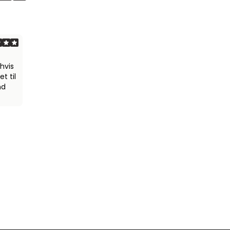
hvis
t til
nd