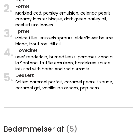
tops.
2.
Forret
Marbled cod, parsley emulsion, celeriac pearls,
creamy lobster bisque, dark green parley oil,
nasturtium leaves.
3.
Fprret
Plaice fillet, Brussels sprouts, elderflower beurre
blanc, trout roe, dill oil.
4.
Hovedret
Beef tenderloin, burned leeks, pommes Anna a
la Santana, truffle emulsion, bordelaise sauce
infused with herbs and red currants.
5.
Dessert
Salted caramel parfait, caramel peanut sauce,
caramel gel, vanilla ice cream, pop corn.
Bedømmelser af
(5)