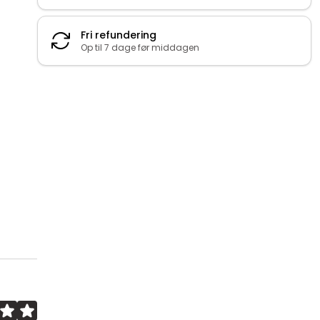
Fri refundering
Op til 7 dage før middagen