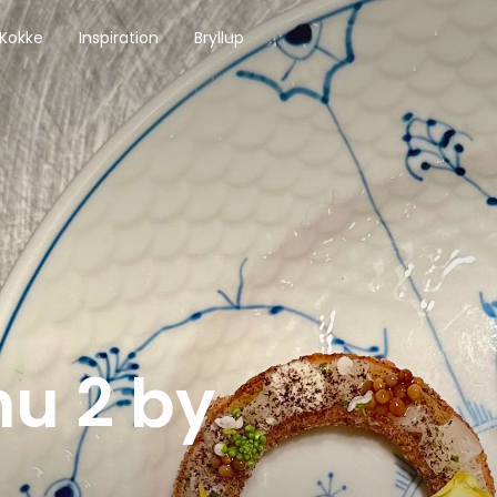
 Kokke
Inspiration
Bryllup
u 2 by