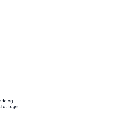
)
made og
d at tage