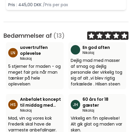
Pris : 445,00 DKK
/Pris per pax
Bedømmelser af
(13)
uovertruffen
En god aften
LN
Nikolaj
oplevelse
Nikolaj
Dejlig mad med masser
5 stjerner for maden - og
af smag og dejlig
meget fair pris når man
personale der virkelig tog
tænker på hele
sig af alt ,vi blev rigtig
oplevelsen
forkælede . Hilsen steen
Anbefalet koncept
60 års for 18
HS
JH
til middag med
gæster
Nikolaj
Nikolaj
små børn
Mad, vin og vores kok
Virkelig en fin oplevelse!
Frederik skal have de
Alt gik glat og maden var
varmeste anbefalinger.
skøn.