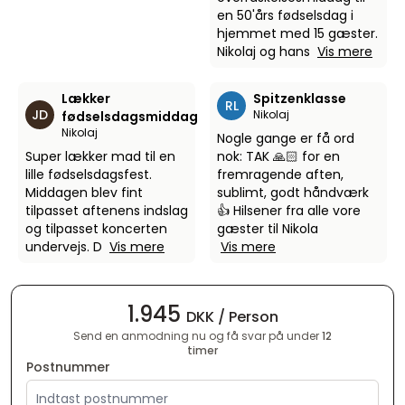
en 50'års fødselsdag i
hjemmet med 15 gæster.
Nikolaj og hans
Vis mere
Lækker
Spitzenklasse
RL
JD
Nikolaj
fødselsdagsmiddag
Nikolaj
Nogle gange er få ord
Super lækker mad til en
nok: TAK 🙏🏻 for en
lille fødselsdagsfest.
fremragende aften,
Middagen blev fint
sublimt, godt håndværk
tilpasset aftenens indslag
👍 Hilsener fra alle vore
og tilpasset koncerten
gæster til Nikola
undervejs. D
Vis mere
Vis mere
1.945
DKK / Person
Send en anmodning nu og få svar på under
12
timer
Postnummer