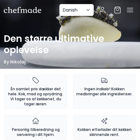
anel
Den større ultimative
oplevelse
By
Nikolaj
Én samlet pris dækker det
Ingen indkøb! Kokken
hele. Kok, mad og oprydning.
medbringer alle ingredienser.
Vi tager os af køkkenet, du
tager æren.
Personlig tilberedning og
Kokken efterlader dit køkken
servering i dit hjem.
skinnende rent.