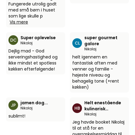
Fungerede utrolig godt
med små børn i huset
som lige skulle p
Vis mere
Super oplevelse
super gourmet
DC
CL
Nikolaj
galore
Nikolaj
Dejlig mad - God
serveringshastighed og
helt igennem en
ikke mindst et spotless
fantastisk aften med
køkken efterfølgende!
venner og familie -
højeste niveau og
behagelig tone (+rent
køkken)
jamen dog...
Helt enestående
JP
HB
Nikolaj
kulinarisk
Nikolaj
oplevelse på
sublimt!
Michelin niveau
Jeg havde booket Nikolaj
til at stå for en
overraskelsesmiddag til