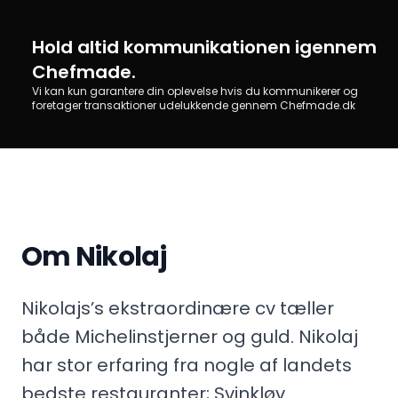
Hold altid kommunikationen igennem
Chefmade.
Vi kan kun garantere din oplevelse hvis du kommunikerer og
foretager transaktioner udelukkende gennem Chefmade.dk
Om Nikolaj
Nikolajs’s ekstraordinære cv tæller
både Michelinstjerner og guld. Nikolaj
har stor erfaring fra nogle af landets
bedste restauranter; Svinkløv