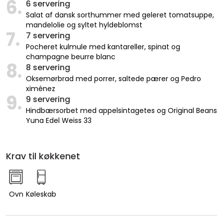
6.
6 servering
Salat af dansk sorthummer med geleret tomatsuppe,
mandelolie og syltet hyldeblomst
7.
7 servering
Pocheret kulmule med kantareller, spinat og
champagne beurre blanc
8.
8 servering
Oksemørbrad med porrer, saltede pærer og Pedro
ximénez
9.
9 servering
Hindbærsorbet med appelsintagetes og Original Beans
Yuna Edel Weiss 33
Krav til køkkenet
Ovn
Køleskab