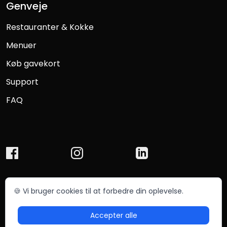
Genveje
Restauranter & Kokke
Menuer
Køb gavekort
Support
FAQ
🍪 Vi bruger cookies til at forbedre din oplevelse.
© Chefmade ApS 2025
Betingelser
Privatliv
Accepter alle
Sitemap