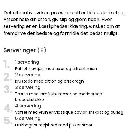
Det ultimative vi kan præstere efter 15 års dedikation.
Afsæt hele din aften, giv slip og glem tiden. Hver
servering er en kærlighedserklæring. Ønsket om at
fremdrive det bedste og formidle det bedst muligt.
Serveringer
(9)
1.
1 servering
Puffet havgus med asier og citrontimian
2.
2 servering
Krustade med citron og ørredrogn
3.
3 servering
Tærte med jomfruhummer og marinerede
broccolistokke
4.
4 servering
Vaffel med Prunier Classique caviar, friskost og purløg
5.
5 servering
Friskbagt surdejsbrød med pisket smør