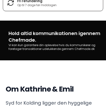
Fri refundering
Op til 7 dage før middagen
Hold altid kommunikationen igennem
Chefmade.
Vi kan kun garantere din oplevelse hvis du kommunikerer og
foretager transaktioner udelukkende gennem Chefmade.dk
Om Kathrine & Emil
Syd for Kolding ligger den hyggelige