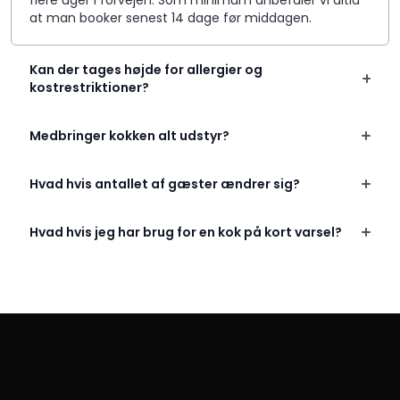
flere uger i forvejen. Som minimum anbefaler vi altid
at man booker senest 14 dage før middagen.
Kan der tages højde for allergier og
kostrestriktioner?
Medbringer kokken alt udstyr?
Hvad hvis antallet af gæster ændrer sig?
Hvad hvis jeg har brug for en kok på kort varsel?