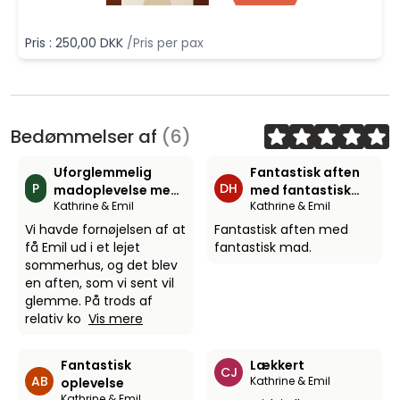
Pris : 250,00 DKK
/Pris per pax
Bedømmelser af
(6)
Uforglemmelig
Fantastisk aften
P
DH
madoplevelse med
med fantastisk
Kathrine & Emil
Kathrine & Emil
Emil. 5 stjerner er
mad.
næsten ikke nok!
Vi havde fornøjelsen af at
Fantastisk aften med
få Emil ud i et lejet
fantastisk mad.
sommerhus, og det blev
en aften, som vi sent vil
glemme. På trods af
relativ ko
Vis mere
Fantastisk
Lækkert
CJ
AB
Kathrine & Emil
oplevelse
Kathrine & Emil