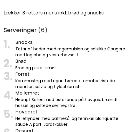
Lækker 3 retters menu inkl. brød og snacks
Serveringer
(6)
1.
Snacks
Tatar af beder med røgemulsion og solsikke Gougere
med løg bbq og vesterhavsost
2.
Brød
Brød og pisket smør
3.
Forret
Kammusling med egne tørrede tomater, ristede
mandler, salvie og hyldeblomst
4.
Mellemret
Høbagt Selleri med ostesauce på havgus, brændt
hassel og syltede sennepsfrø
5.
Hovedret
Helleflynder med palmekål og fennikel blanquette
sauce A part: Jordskokker
Dessert