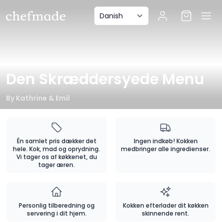
anel
Den Skræddersyede Menu
By
Kathrine & Emil
Én samlet pris dækker det
Ingen indkøb! Kokken
hele. Kok, mad og oprydning.
medbringer alle ingredienser.
Vi tager os af køkkenet, du
tager æren.
Personlig tilberedning og
Kokken efterlader dit køkken
servering i dit hjem.
skinnende rent.