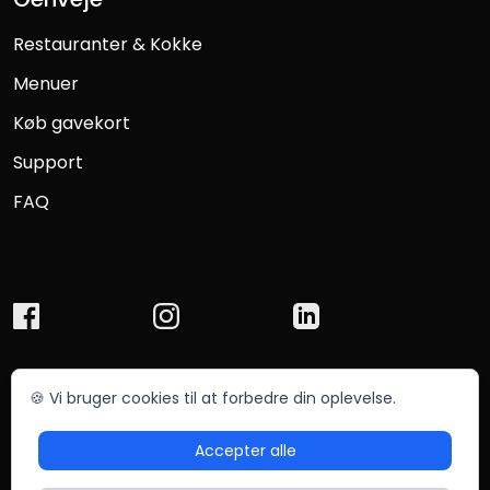
Restauranter & Kokke
Menuer
Køb gavekort
Support
FAQ
🍪 Vi bruger cookies til at forbedre din oplevelse.
© Chefmade ApS 2025
Betingelser
Privatliv
Accepter alle
Sitemap