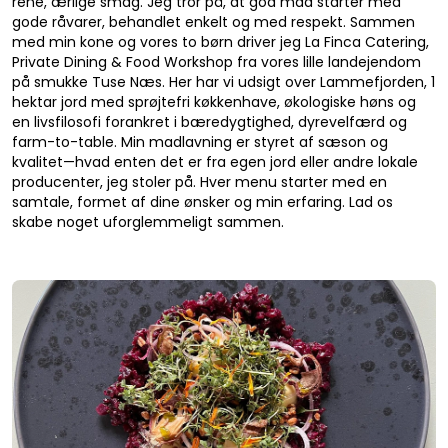
rene, ærlige smag. Jeg tror på, at god mad starter med
gode råvarer, behandlet enkelt og med respekt. Sammen
med min kone og vores to børn driver jeg La Finca Catering,
Private Dining & Food Workshop fra vores lille landejendom
på smukke Tuse Næs. Her har vi udsigt over Lammefjorden, 1
hektar jord med sprøjtefri køkkenhave, økologiske høns og
en livsfilosofi forankret i bæredygtighed, dyrevelfærd og
farm-to-table. Min madlavning er styret af sæson og
kvalitet—hvad enten det er fra egen jord eller andre lokale
producenter, jeg stoler på. Hver menu starter med en
samtale, formet af dine ønsker og min erfaring. Lad os
skabe noget uforglemmeligt sammen.