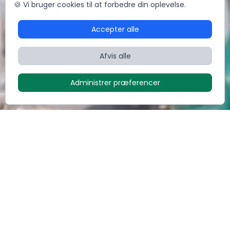
🍪 Vi bruger cookies til at forbedre din oplevelse.
Accepter alle
Afvis alle
Administrer præferencer
Ofte stillede spørgsmål (FAQ)
Her kan du få svar på nogle af de oftest stillede spørgsmål
om chefmade og private dining. Sidder du stadig tilbage
med et spørgsmål, så tøv ikke med at tage kontakt via
chatten eller på
+45 70222327