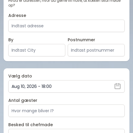
Hvad er adressen, hvor du gerne vil have, at kokken skal møde
op?
Adresse
By
Postnummer
Vælg dato
Antal gæster
Besked til chefmade