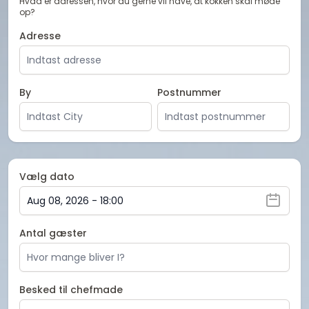
Hvad er adressen, hvor du gerne vil have, at kokken skal møde
op?
Adresse
By
Postnummer
Vælg dato
Antal gæster
Besked til chefmade