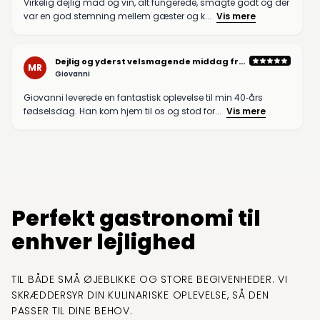
Virkelig dejlig mad og vin, alt fungerede, smagte godt og der
var en god stemning mellem gæster og k...
Vis mere
Dejlig og yderst velsmagende middag fra
MR
Giovanni
Giovanni
Giovanni leverede en fantastisk oplevelse til min 40‑års
fødselsdag. Han kom hjem til os og stod for...
Vis mere
Perfekt gastronomi til
enhver lejlighed
TIL BÅDE SMÅ ØJEBLIKKE OG STORE BEGIVENHEDER. VI
SKRÆDDERSYR DIN KULINARISKE OPLEVELSE, SÅ DEN
PASSER TIL DINE BEHOV.