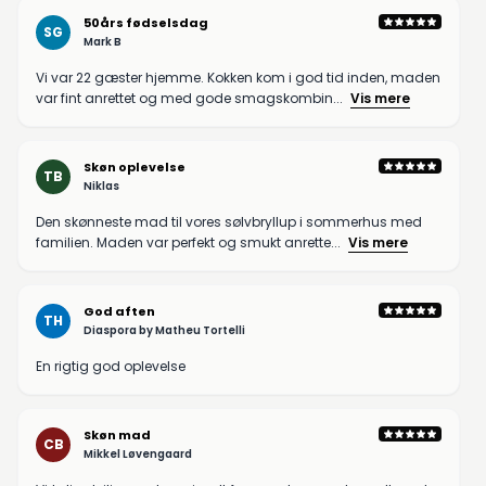
50års fødselsdag
SG
Mark B
Vi var 22 gæster hjemme. Kokken kom i god tid inden, maden
var fint anrettet og med gode smagskombin...
Vis mere
Skøn oplevelse
TB
Niklas
Den skønneste mad til vores sølvbryllup i sommerhus med
familien. Maden var perfekt og smukt anrette...
Vis mere
God aften
TH
Diaspora by Matheu Tortelli
En rigtig god oplevelse
Skøn mad
CB
Mikkel Løvengaard